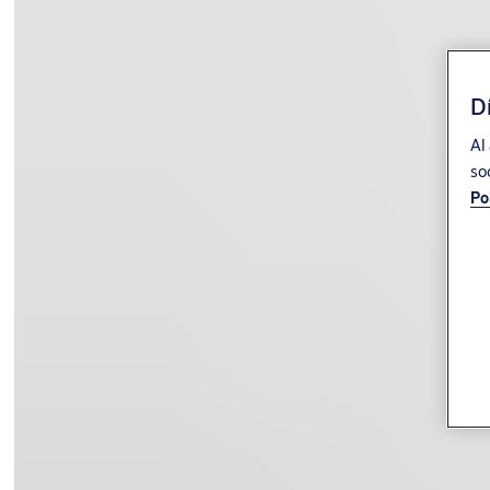
Dí
Al
so
Po