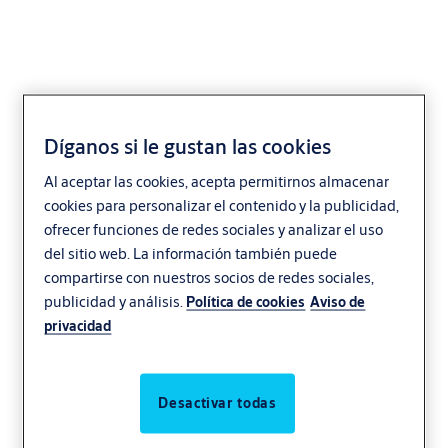
Díganos si le gustan las cookies
Industria y
Al aceptar las cookies, acepta permitirnos almacenar
cookies para personalizar el contenido y la publicidad,
manufactura más
ofrecer funciones de redes sociales y analizar el uso
del sitio web. La información también puede
seguras y
compartirse con nuestros socios de redes sociales,
publicidad y análisis.
Política de cookies
Aviso de
sostenibles
privacidad
En el mundo de la industria, la eficiencia es
Desactivar todas
lo más importante. Unas puertas rápidas y
seguras de alto rendimiento y