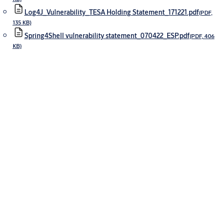
Log4J_Vulnerability_TESA Holding Statement_171221.pdf
(PDF,
135 KB)
Spring4Shell vulnerability statement_070422_ESP.pdf
(PDF, 406
KB)