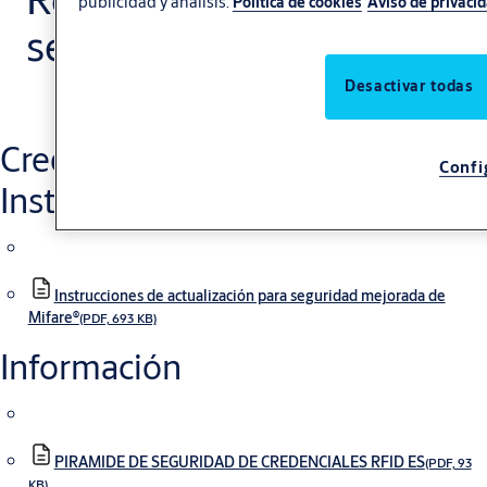
publicidad y análisis.
Política de cookies
Aviso de privaci
seguridad
Desactivar todas
Credenciales RFID
Confi
Instrucciones
Instrucciones de actualización para seguridad mejorada de
Mifare®
(PDF, 693 KB)
Información
PIRAMIDE DE SEGURIDAD DE CREDENCIALES RFID ES
(PDF, 93
KB)