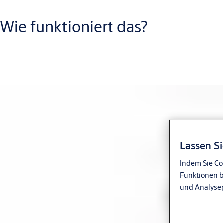
Wie funktioniert das?
MEDIATOR ist ein elektrischer Türöffner mit
selbstverriegelndem Panikschloss.
Lassen Si
Indem Sie Co
Funktionen b
und Analyse