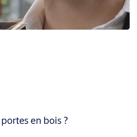
rtes pleines. Les serrures CASA misent sur le verrouillage à un
 contre les tentatives d’effraction. Les deux lignes de produits
ionnelles dans les bâtiments publics, les immeubles d’habitation
 portes en bois ?