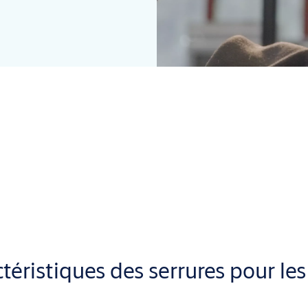
ntent la dernière génération de serrures mécaniques pour les po
bloc avec verrouillage multipoints offrent une protection maximale
 également aux normes EN actuelles pour les applications profess
ctéristiques des serrures pour les