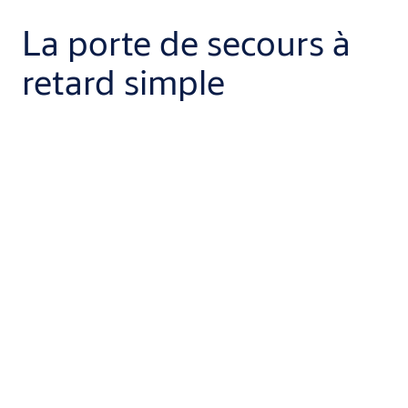
La porte de secours à
retard simple
Exigences
Les portes coupe-feu doivent respecter les normes EI 30 et SN
EN 179 pour les portes d’issues de secours. Il faut aussi
respecter la norme SN EN 13637 pour les installations de portes