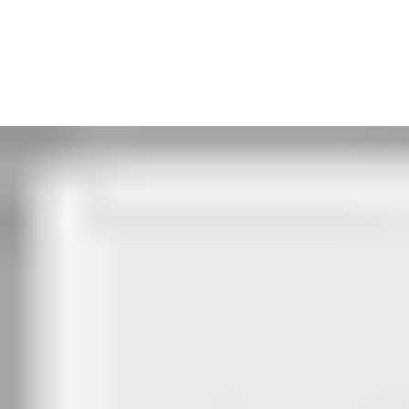
autorités compétentes peuvent exiger que l’installation d’alarme
incendie (BMA) soit connectée au terminal de commande pour
les portes de secours.
Avantages
Les patients ne peuvent pas quitter le bâtiment et donc se
mettre en danger sans se faire remarquer
Malgré le déclenchement décalé dans le temps, il s’agit quand
même d’une porte de secours