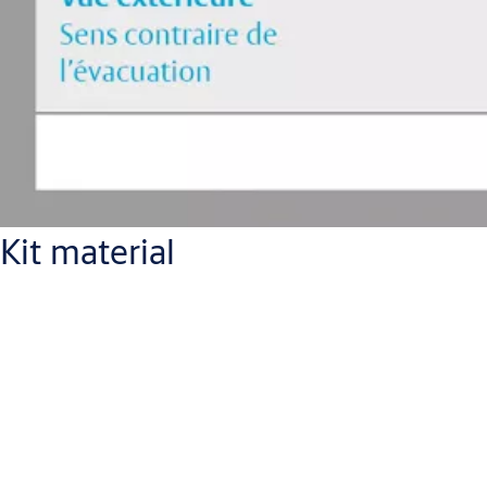
Kit material
Ferme-porte ASSA ABLOY DC 500/DC 700
Serrure anti-panique effeff 309N (mécanique)