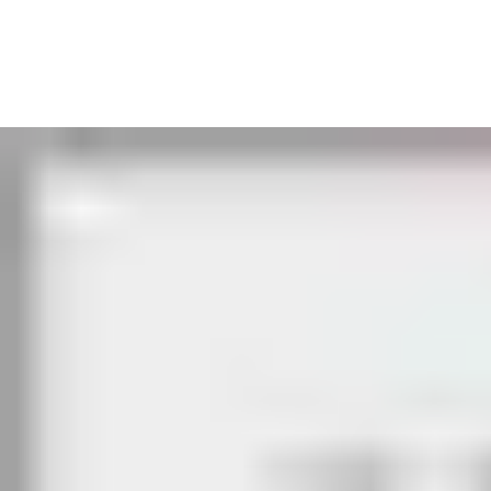
d’identification autorisé reconnu par le lecteur. En cas de
situation d’évacuation d’urgence, il faut appuyer sur le bouton
d’urgence situé sur le terminal de commande de la porte de
secours afin de lancer le délai de temporisation (T1 15 secondes
maximum). En même temps, le délai au niveau du terminal est
visualisé grâce à des LEDs. La porte ne peut pas être ouverte
avant l'expiration ce délai. L’arrêt du timer peut être obtenu à
tout moment via le support d'identification autorisé. La porte
coupe-feu contrôlée est équipée d’un ferme-porte.