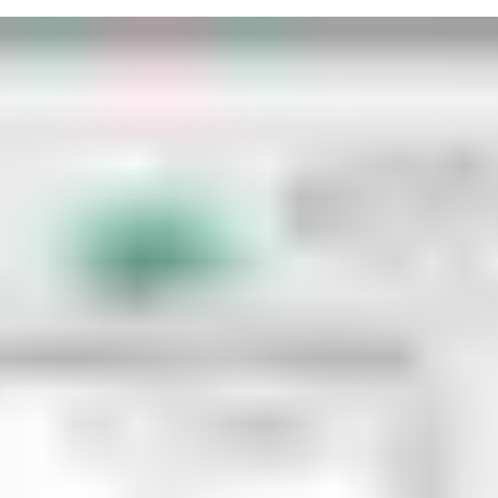
actionnant la barre anti-panique et en appuyant simultanément 
 aussi bien via le vantail mobile que le vantail fixe. L'entraîneu
'ordreséquentiel correct.