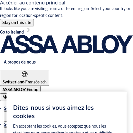
Accéder au contenu principal
It looks like you are visiting from a different region. Select your country or
region for location-specific content.
Stay on this site
Go to Ireland
À propos de nous
Switzerland
·
Französisch
ASSA ABLOY Group
Menu
Dites-nous si vous aimez les
Solutions
cookies
Service
En acceptant les cookies, vous acceptez que nous les
stockions pour personnaliser le contenu et les publicités,