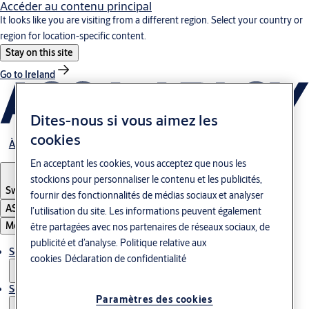
Accéder au contenu principal
It looks like you are visiting from a different region. Select your country or
region for location-specific content.
Stay on this site
Go to Ireland
Dites-nous si vous aimez les
cookies
À propos de nous
En acceptant les cookies, vous acceptez que nous les
stockions pour personnaliser le contenu et les publicités,
Switzerland
·
Französisch
fournir des fonctionnalités de médias sociaux et analyser
ASSA ABLOY Group
l’utilisation du site. Les informations peuvent également
Menu
être partagées avec nos partenaires de réseaux sociaux, de
publicité et d’analyse.
Politique relative aux
Solutions
cookies
Déclaration de confidentialité
Service
Paramètres des cookies