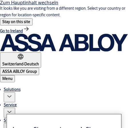
Zum Hauptinhalt wechseln
It looks like you are visiting from a different region. Select your country or
region for location-specific content.
Stay on this site
Go to Ireland
Switzerland
·
Deutsch
ASSA ABLOY Group
Menu
Solutions
Service
Stories