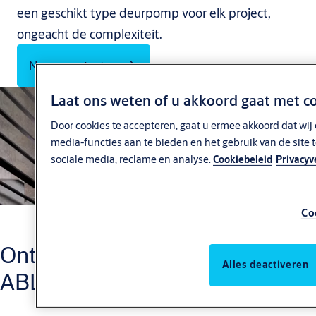
een geschikt type deurpomp voor elk project,
ongeacht de complexiteit.
Neem contact op
Laat ons weten of u akkoord gaat met c
Door cookies te accepteren, gaat u ermee akkoord dat wij
media-functies aan te bieden en het gebruik van de site 
sociale media, reclame en analyse.
Cookiebeleid
Privacyv
Co
Ontdek de diversiteit aan ASSA
Alles deactiveren
ABLOY deurdrangers