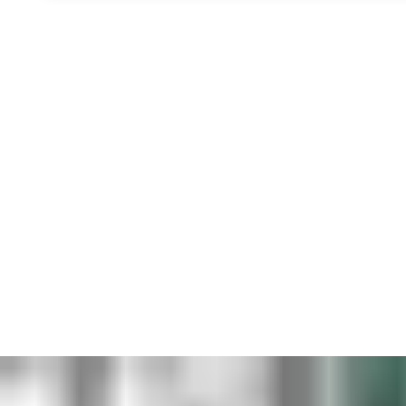
Bij ASSA ABLOY begrijpen we dat geen twee projecten hetzelfde
zijn. Daarom bieden wij een breed scala aan soorten
deurdrangers
die naadloos aansluiten op uw situatie. Naast
universele deurpompen voor binnen- en buitendeuren, hebben
we ook deurdrangers voor speciale behoeften. Voor
verzorgingstehuizen en kinderdagverblijven bieden we
®
deursluiters met Cam-Motion
technologie
, waardoor kinderen
en ouderen deuren makkelijk kunnen openen. In hotels,
®
kantoren en ziekenhuizen helpen onze
Close-Motion
deurdrangers
om geluidshinder te verminderen, zodat overlast
door slaande deuren tot het verleden behoort. Is brandveiligheid
en comfort de hoogste prioriteit? Dan hebben we
Free-Motion
vrijloopdrangers
die ongehinderd dagelijks gebruik toestaan,
maar in een noodsituatie sluiten en zo de brandveiligheid
garanderen.