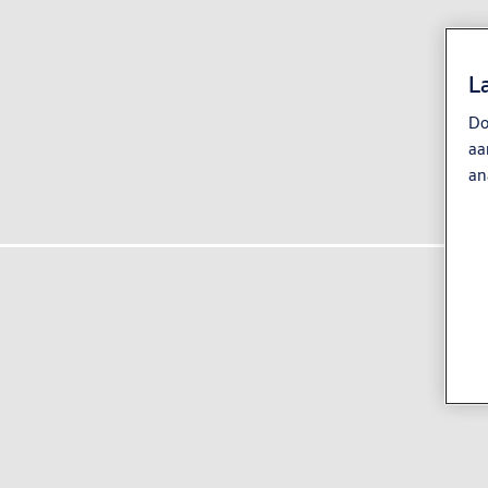
L
Do
aa
an