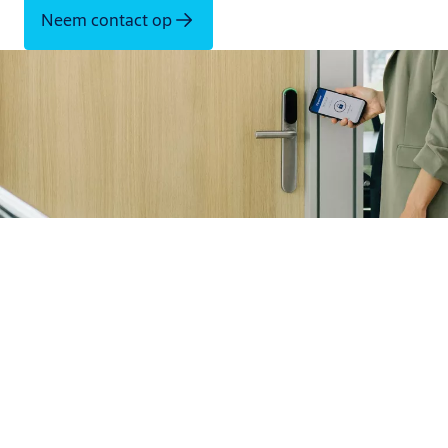
Neem contact op
Het is eenvoudiger dan u denkt om uw
werkplek mobiel
klaar
te maken met SMARTair Openow mobiele
toegangscontrole. De gebruikers van de locatie hebben alleen