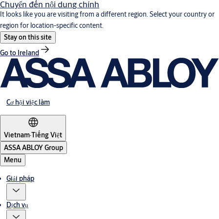
Chuyển đến nội dung chính
It looks like you are visiting from a different region. Select your country or
region for location-specific content.
Stay on this site
Go to Ireland
Cơ hội việc làm
Vietnam
·
Tiếng Việt
ASSA ABLOY Group
Menu
Giải pháp
Dịch vụ