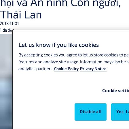
hội và An ninh Con người,
Thái Lan
2018-11-01
1 đã đọc
Let us know if you like cookies
By accepting cookies you agree to let us store cookies to p
features and analyze site usage. Information may also be s
analytics partners.
Cookie Policy
Privacy Notice
Cookie setti
Disable all
Yes, I