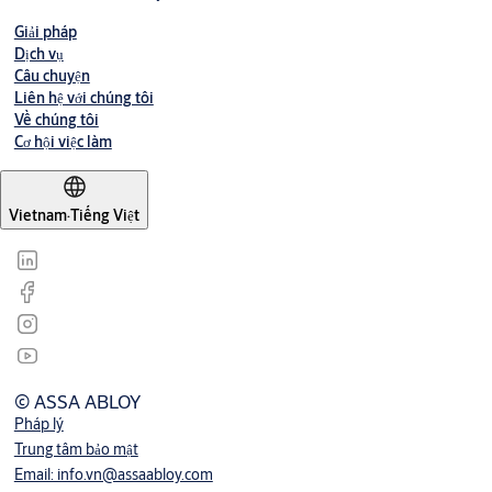
Giải pháp
Dịch vụ
Câu chuyện
Liên hệ với chúng tôi
Về chúng tôi
Cơ hội việc làm
Vietnam
·
Tiếng Việt
© ASSA ABLOY
Pháp lý
Trung tâm bảo mật
Email: info.vn@assaabloy.com