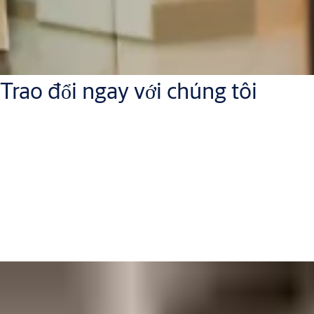
Trao đổi ngay với chúng tôi
Lầu 20, Tòa nhà CJ, 2Bis-4-6 Lê Thánh Tôn, Phường Bến Nghé,
Quận 1, TP.HCM
Điện thoại:
+84 28 2249 8833