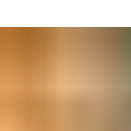
Và để có thể
tiếp cận tòa nhà toàn diện
, việc vận hành thoải mái
các cửa bên ngoài và bên trong là điều cần thiết. Một cánh cửa
đóng đúng cách sẽ tạo ra một lớp đệm nhiệt để
ngăn lãng phí
năng lượng
, góp phần vào các mục tiêu của Tòa nhà tiêu thụ
Năng lượng Gần như bằng 0 (Nearly Zero Energy Building-nZEB)
cho các tài sản mới và hiện có. Cửa đóng hoàn toàn cũng cách âm
tốt hơn.
Toàn bộ phạm vi của chúng tôi là
cửa chống cháy và phù hợp
với tiêu chuẩn EN.