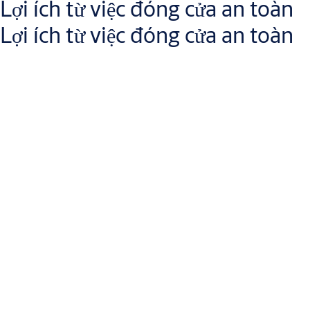
Lợi ích từ việc đóng cửa an toàn
Lợi ích từ việc đóng cửa an toàn
Đối với những người quản lý cơ sở và an ninh - được giao nhiệm
vụ giữ an toàn cho mọi người -
cửa phải đóng an toàn
để có thể
vận hành tốt hệ thống kiểm soát ra vào của tòa nhà. Việc đóng
cửa an toàn cũng được yêu cầu bởi các quy định về phòng cháy.
Ngay cả hệ thống an ninh phức tạp nhất cũng sẽ không bảo đảm
khi một cánh cửa mở.