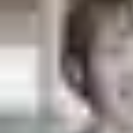
Email: i
nfo.vn@assaabloy.com
Gọi cho chúng tôi ngay