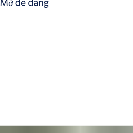
Mở dễ dàng
Một cánh cửa phải hỗ trợ việc mở dễ dàng, không phải là một
rào cản.
Nhưng thực tế đối với người già, trẻ và và người khuyết
tật thì cánh cửa cửa thường đóng chặt. Nâng cấp lên đúng tay đẩy
hơi sẽ đảm bảo rằng cơ sở của bạn sẽ chào đón mọi người, bất kể
độ tuổi hay sự khéo léo của họ.
Cửa được trang bị công nghệ cơ học cao cấp như
Cam-Motion
và
các ray dẫn hướng dễ chịu cho mắt và
thoải mái khi mở
. Chúng