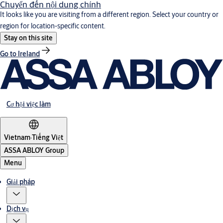
Chuyển đến nội dung chính
It looks like you are visiting from a different region. Select your country or
region for location-specific content.
Stay on this site
Go to Ireland
Cơ hội việc làm
Vietnam
·
Tiếng Việt
ASSA ABLOY Group
Menu
Giải pháp
Dịch vụ