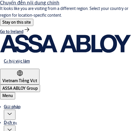
Chuyển đến nội dung chính
It looks like you are visiting from a different region. Select your country or
region for location-specific content.
Stay on this site
Go to Ireland
Cơ hội việc làm
Vietnam
·
Tiếng Việt
ASSA ABLOY Group
Menu
Giải pháp
Dịch vụ