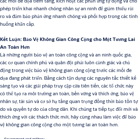
các mối đe dọa tiềm tàng, kích hoạt các phản ứng tự động và cho
phép triển khai nhanh chóng nhân sự an ninh để giảm thiểu rủi
ro và đảm bảo phản ứng nhanh chóng và phối hợp trong các tình
huống khẩn cấp.
Kết Luận: Bảo Vệ Không Gian Công Cộng cho Một Tương Lai
An Toàn Hơn
Là những người bảo vệ an toàn công cộng và an ninh quốc gia,
các cơ quan chính phủ và quân đội phải luôn cảnh giác và chủ
động trong việc bảo vệ không gian công cộng trước các mối đe
dọa đang phát triển. Bằng cách tận dụng các nguyên tắc thiết kế
sáng tạo và các giải pháp truy cập cửa tiên tiến, các tổ chức này
có thể tạo ra môi trường an toàn, bền vững và thích ứng, bảo vệ
nhân sự, tài sản và cơ sở hạ tầng quan trọng đồng thời bảo tồn tự
do và quyền tự do của công dân. Khi chúng ta tiếp tục đổi mới và
thích ứng với các thách thức mới, hãy cùng nhau làm việc để bảo
vệ không gian công cộng cho một tương lai an toàn hơn.
Government and military