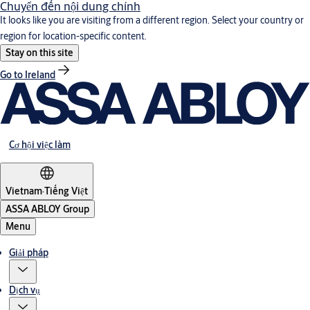
Chuyển đến nội dung chính
It looks like you are visiting from a different region. Select your country or
region for location-specific content.
Stay on this site
Go to Ireland
Cơ hội việc làm
Vietnam
·
Tiếng Việt
ASSA ABLOY Group
Menu
Giải pháp
Dịch vụ