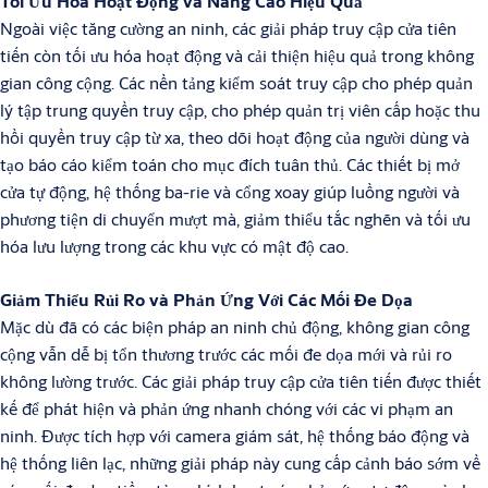
Tối Ưu Hóa Hoạt Động và Nâng Cao Hiệu Quả
Ngoài việc tăng cường an ninh, các giải pháp truy cập cửa tiên
tiến còn tối ưu hóa hoạt động và cải thiện hiệu quả trong không
gian công cộng. Các nền tảng kiểm soát truy cập cho phép quản
lý tập trung quyền truy cập, cho phép quản trị viên cấp hoặc thu
hồi quyền truy cập từ xa, theo dõi hoạt động của người dùng và
tạo báo cáo kiểm toán cho mục đích tuân thủ. Các thiết bị mở
cửa tự động, hệ thống ba-rie và cổng xoay giúp luồng người và
phương tiện di chuyển mượt mà, giảm thiểu tắc nghẽn và tối ưu
hóa lưu lượng trong các khu vực có mật độ cao.
Giảm Thiểu Rủi Ro và Phản Ứng Với Các Mối Đe Dọa
Mặc dù đã có các biện pháp an ninh chủ động, không gian công
cộng vẫn dễ bị tổn thương trước các mối đe dọa mới và rủi ro
không lường trước. Các giải pháp truy cập cửa tiên tiến được thiết
kế để phát hiện và phản ứng nhanh chóng với các vi phạm an
ninh. Được tích hợp với camera giám sát, hệ thống báo động và
hệ thống liên lạc, những giải pháp này cung cấp cảnh báo sớm về