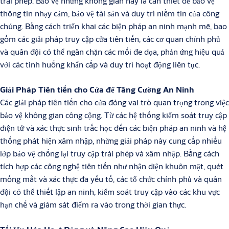
trái phép. Bảo vệ những không gian này là cần thiết để bảo vệ
thông tin nhạy cảm, bảo vệ tài sản và duy trì niềm tin của công
chúng. Bằng cách triển khai các biện pháp an ninh mạnh mẽ, bao
gồm các giải pháp truy cập cửa tiên tiến, các cơ quan chính phủ
và quân đội có thể ngăn chặn các mối đe dọa, phản ứng hiệu quả
với các tình huống khẩn cấp và duy trì hoạt động liên tục.
Giải Pháp Tiên tiến cho Cửa để Tăng Cường An Ninh
Các giải pháp tiên tiến cho cửa đóng vai trò quan trọng trong việc
bảo vệ không gian công cộng. Từ các hệ thống kiểm soát truy cập
điện tử và xác thực sinh trắc học đến các biện pháp an ninh và hệ
thống phát hiện xâm nhập, những giải pháp này cung cấp nhiều
lớp bảo vệ chống lại truy cập trái phép và xâm nhập. Bằng cách
tích hợp các công nghệ tiên tiến như nhận diện khuôn mặt, quét
mống mắt và xác thực đa yếu tố, các tổ chức chính phủ và quân
đội có thể thiết lập an ninh, kiểm soát truy cập vào các khu vực
hạn chế và giám sát điểm ra vào trong thời gian thực.