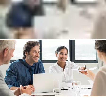
Liên hệ với chuyên gia, người sẽ giúp:
Giải thích sự khác biệt của các hệ thống quản lý (Lite, Plus,
Cloud)
Xem qua các tùy chọn phần cứng có sẵn
Trả lời bất kỳ câu hỏi nào về Incedo
Cho tôi liên hệ với một chuyên gia