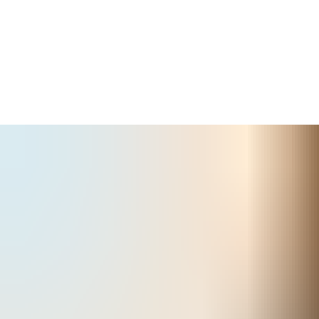
Tôi có thể sử dụng những yếu tố đầu vào nào để quản lý cửa?
Mỗi mô-đun Reader có các kết nối sau: -
Kênh Reader - Kết nối Wiegand
Kết nối khóa - N / O hoặc N / C
Tiếp điểm cửa (cũng có thể được sử dụng như một đầu vào bổ
sung, chẳng hạn như đầu vào Lockdown)
Yêu cầu thoát (PTE)
Hệ thống có hỗ trợ Anti-Passback không?
Có, Anti Passback có thể được cấu hình để hoạt động trên tất cả
hoặc một phần các cửa trên toàn hệ thống, bộ điều khiển Master
và Slave. Có hai hình thức Anti Passback có sẵn là Nghiêm ngặt
và Thoải mái.