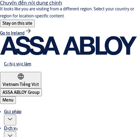
Chuyển đến nội dung chính
It looks like you are visiting from a different region. Select your country or
region for location-specific content.
Stay on this site
Go to Ireland
Cơ hội việc làm
Vietnam
·
Tiếng Việt
ASSA ABLOY Group
Menu
Giải pháp
Dịch vụ