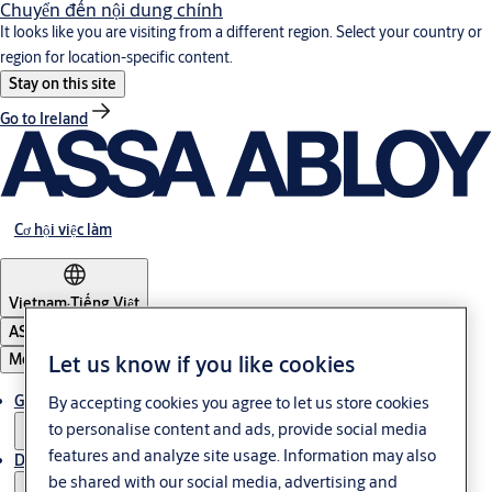
Chuyển đến nội dung chính
It looks like you are visiting from a different region. Select your country or
region for location-specific content.
Stay on this site
Go to Ireland
Cơ hội việc làm
Vietnam
·
Tiếng Việt
ASSA ABLOY Group
Menu
Let us know if you like cookies
Giải pháp
By accepting cookies you agree to let us store cookies
to personalise content and ads, provide social media
features and analyze site usage. Information may also
Dịch vụ
be shared with our social media, advertising and