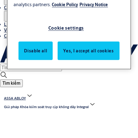
analytics partners.
Cookie Policy
Privacy Notice
Câu chuyện
Liên hệ với chúng tôi
Cookie settings
Về chúng tôi
Cơ hội việc làm
Disable all
Yes, I accept all cookies
Tìm kiếm
ASSA ABLOY
Giải pháp Khóa kiểm soát truy cập không dây Integral