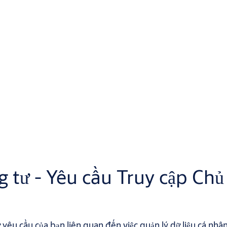
 tư - Yêu cầu Truy cập Chủ
yêu cầu của bạn liên quan đến việc quản lý dữ liệu cá nhâ