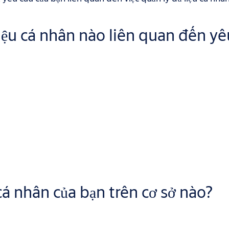
ệu cá nhân nào liên quan đến yêu
đến hồ sơ ứng tuyển của bạn,
 tuyển của bạn,
ẳng hạn như bản sao giấy tờ tùy thân, mã số nhân viên hoặc mã số
á nhân của bạn trên cơ sở nào?