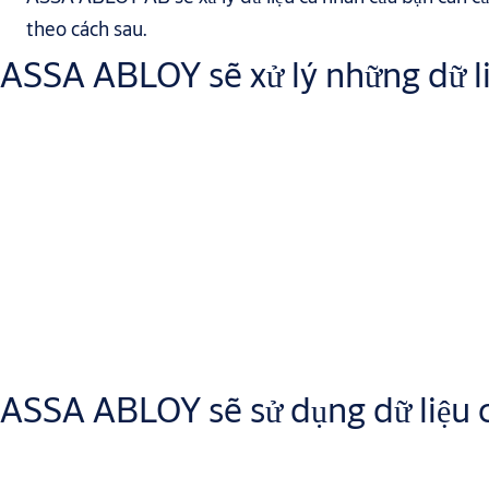
theo cách sau.
ASSA ABLOY sẽ xử lý những dữ li
Chúng tôi sẽ lưu trữ và sử dụng:
(a) thông tin liên hệ của bạn để có thể liên lạc với bạn liên quan 
(b) thông tin bạn cung cấp cho chúng tôi liên quan đến hồ sơ ứng
(c) thông tin cần thiết để có thể xác minh danh tính của bạn (ch
ASSA ABLOY sẽ sử dụng dữ liệu c
(d) dữ liệu cá nhân bổ sung cần thiết để đáp ứng yêu cầu của bạn.