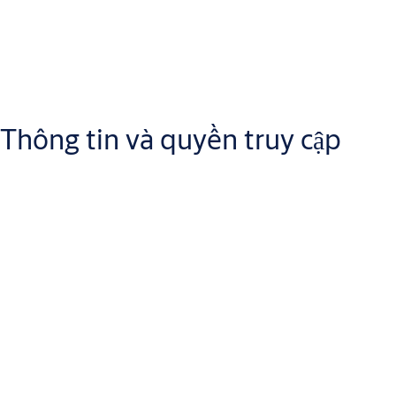
Chúng tôi lưu trữ dữ liệu cá nhân được xử lý liên quan đến yêu cầ
Thông tin và quyền truy cập
Nếu chúng tôi trả lời yêu cầu của bạn và giữa hai bên không tiếp 
tháng.
Quyền truy cập và chỉnh sửa
Bạn có quyền yêu cầu được truy cập vào các dữ liệu cá nhân liên
nào đang được xử lý và mục đích của việc xử lý. Bạn cũng có quyề
kỳ dữ liệu cá nhân không chính xác nào đang được xử lý, chúng tô
Quyền xóa