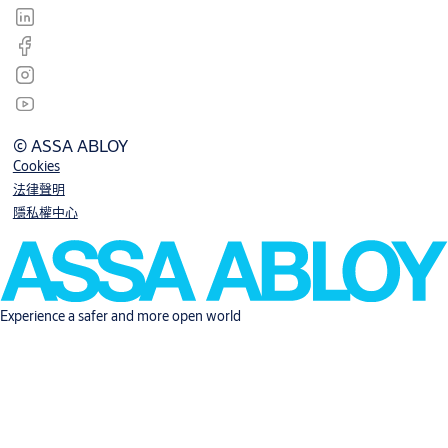
© ASSA ABLOY
Cookies
法律聲明
隱私權中心
Experience a safer and more open world