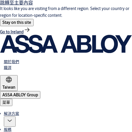
跳轉至主要內容
It looks like you are visiting from a different region. Select your country or
region for location-specific content.
Stay on this site
Go to Ireland
關於我們
職涯
Taiwan
ASSA ABLOY Group
菜單
解決方案
服務