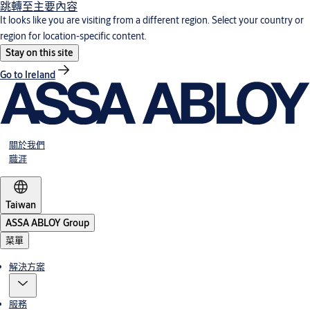
跳轉至主要內容
It looks like you are visiting from a different region. Select your country or
region for location-specific content.
Stay on this site
Go to Ireland
關於我們
職涯
Taiwan
ASSA ABLOY Group
菜單
解決方案
服務