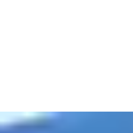
安全、可靠、快速運轉的配送與物流
從當地市場到跨國企業，客戶現在已將線上購物視為生活常態。但
是，在簡便操作的一鍵式購物背後，是整個配送與物流的帝國。
您的倉庫是這座帝國的核心。無論白天或黑夜，您的貨物始終在運
輸途中，因此您需要可靠的技術。龐大穩固的自動門讓最大型的車
輛能夠進行裝卸，不會浪費任何時間。我們也瞭解裝載區的風險，
因此，我們絕不會因為速度而犧牲安全性。
我們所做的一切都是為了提高效率，因此所有的出入口解決方案都
有助於降低成本和減少浪費。包括不損失能源，如果冷凍貨物 必須
保持冷凍狀態，我們可以幫助您達成低溫和低費用。
衡量物流中心內的貨物價值，您不能忽視安全問題。憑藉多年的經
驗，我們可為各種規模或預算的物流中心提供持久的防護。無論您