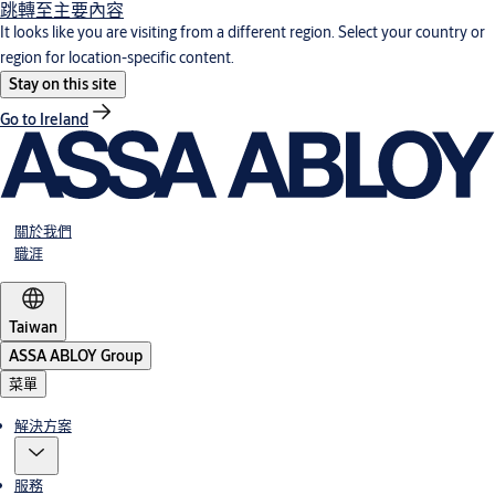
跳轉至主要內容
It looks like you are visiting from a different region. Select your country or
region for location-specific content.
Stay on this site
Go to Ireland
關於我們
職涯
Taiwan
ASSA ABLOY Group
菜單
解決方案
服務