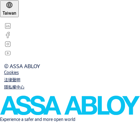
Taiwan
© ASSA ABLOY
Cookies
法律聲明
隱私權中心
Experience a safer and more open world