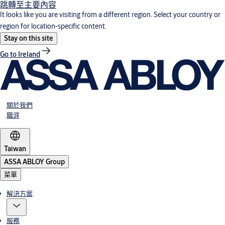
跳轉至主要內容
It looks like you are visiting from a different region. Select your country or
region for location-specific content.
Stay on this site
Go to Ireland
關於我們
職涯
Taiwan
ASSA ABLOY Group
菜單
解決方案
服務