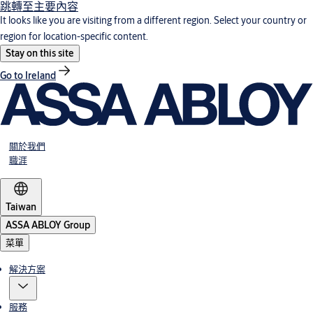
跳轉至主要內容
It looks like you are visiting from a different region. Select your country or
region for location-specific content.
Stay on this site
Go to Ireland
關於我們
職涯
Taiwan
ASSA ABLOY Group
菜單
解決方案
服務