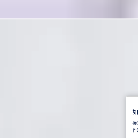
如
接
作