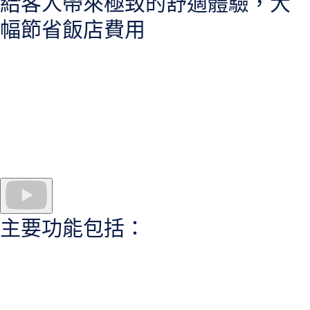
給客人帶來極致的舒適體驗，大
幅節省飯店費用
由於客人無需在接待處收集感應卡片或在出發時退回鑰匙卡，因此
Openow 可
加快客人的入住和結帳
程序。
對於飯店管理者來說，此獨特解決方案提供有關每次授權訪問的
即
時更新
、任何失敗的解鎖嘗試、鎖定電池電量、左側門打開和入
主要功能包括：
侵。飯店職員可以選擇虛擬金鑰時，可以 變更其存取權限。