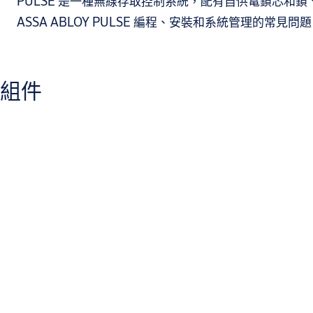
PULSE 是一種無線存取控制系統，配有自供電鎖芯和
ASSA ABLOY PULSE 編程、安裝和系統管理的常見問
組件
哪個 IP 速率具有 PULSE 金鑰？
IP57
能量採集對 PULSE 系統的意義為何？
鎖芯或鑰匙中沒有電池。電源由插入鎖芯的鑰匙產生
PULSE 鍵的用途是什麼？
配備裝置、讀取器 ...