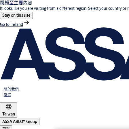
跳轉至主要內容
It looks like you are visiting from a different region. Select your country or 
Stay on this site
Go to Ireland
關於我們
職涯
Taiwan
ASSA ABLOY Group
菜單