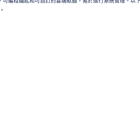
鎖、可編程鑰匙和可自訂的雲端軟體，易於進行系統管理。以
題。