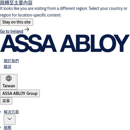
跳轉至主要內容
It looks like you are visiting from a different region. Select your country or
region for location-specific content.
Stay on this site
Go to Ireland
關於我們
職涯
Taiwan
ASSA ABLOY Group
菜單
解決方案
服務