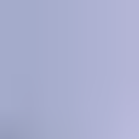
每個模組都可以支援兩部讀取器。
叢集控制器是否具有預設 IP 位址？
是的，預設的 IP 位址為 192.168.100.1，在設定 Incedo 商業 Lite 解
決方案時，您必須確保所使用的 PC 位於相同的子網路上。 首次安
裝時，我們建議您變更 IP 位址，以增強系統的安全性。