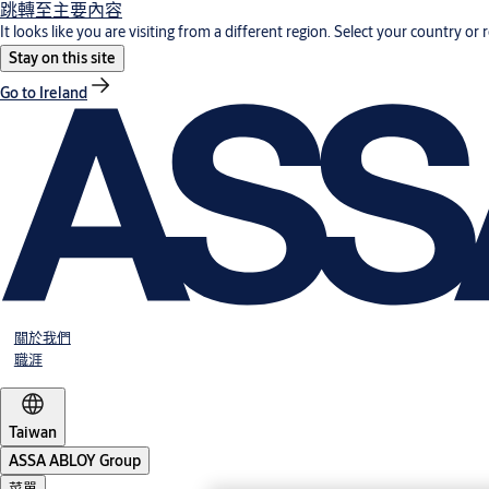
跳轉至主要內容
It looks like you are visiting from a different region. Select your country or 
Stay on this site
Go to Ireland
關於我們
職涯
Taiwan
ASSA ABLOY Group
菜單