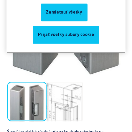
Zamietnuť všetky
Prijať všetky súbory cookie
Špeciálne elektrické otvárače na kontrolu priechodu na