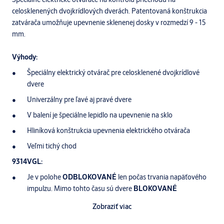
celosklenených dvojkrídlových dverách. Patentovaná konštrukcia
zatvárača umožňuje upevnenie sklenenej dosky v rozmedzí 9 - 15
mm.
Výhody:
Špeciálny elektrický otvárač pre celosklenené dvojkrídlové
dvere
Univerzálny pre ľavé aj pravé dvere
V balení je špeciálne lepidlo na upevnenie na sklo
Hliníková konštrukcia upevnenia elektrického otvárača
Veľmi tichý chod
9314VGL:
Je v polohe
ODBLOKOVANÉ
len počas trvania napäťového
impulzu. Mimo tohto času sú dvere
BLOKOVANÉ
9314URVGL:
Zobraziť viac
Elektrický otvárač je navyše vybavený mikrospínačom so