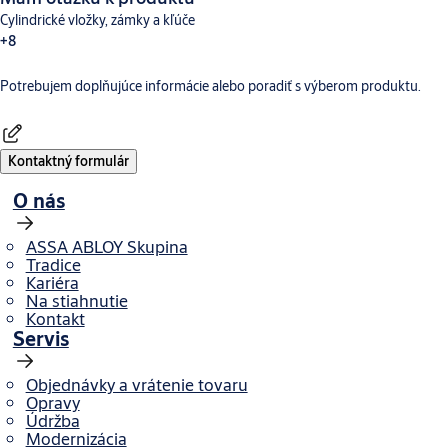
Cylindrické vložky, zámky a kľúče
+8
Potrebujem doplňujúce informácie alebo poradiť s výberom produktu.
Dverné vybavenie
Aperio
Digitálne a prístupové systémy
CLIQ
TESA Hotelový Systém
Incedo
SMARTair
Traka
Kontaktný formulár
O nás
ASSA ABLOY Skupina
Tradice
Kariéra
Na stiahnutie
Kontakt
Servis
Objednávky a vrátenie tovaru
Opravy
Údržba
Modernizácia