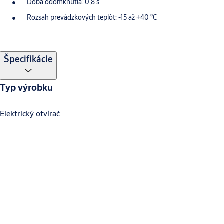
Doba odomknutia: 0,8 s
Rozsah prevádzkových teplôt: -15 až +40 °C
Špecifikácie
Typ výrobku
Elektrický otvírač
Stiahnuť