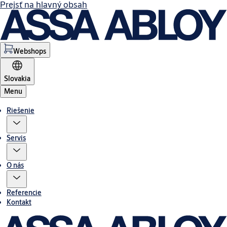
Prejsť na hlavný obsah
Webshops
Slovakia
Menu
Riešenie
Servis
O nás
Referencie
Kontakt