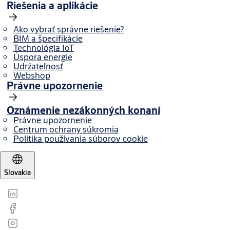
Riešenia a aplikácie
Ako vybrať správne riešenie?
BIM a špecifikácie
Technológia IoT
Úspora energie
Udržateľnosť
Webshop
Právne upozornenie
Oznámenie nezákonných konaní
Právne upozornenie
Centrum ochrany súkromia
Politika používania súborov cookie
Slovakia