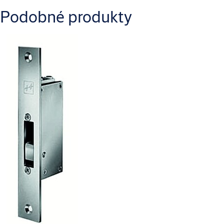
Podobné produkty
effeff_EFFEFF_STRIKE_14.460_Installation_Instructions_1.pdf
effeff_EFFEFF_STRIKE_14.460_Product_information_1.pdf