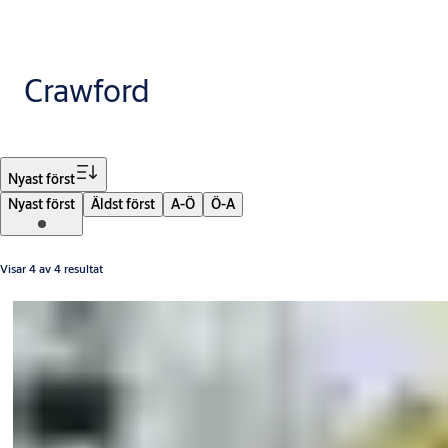
Crawford
Filter
Nyast först
Nyast först
Äldst först
A-Ö
Ö-A
Visar 4 av 4 resultat