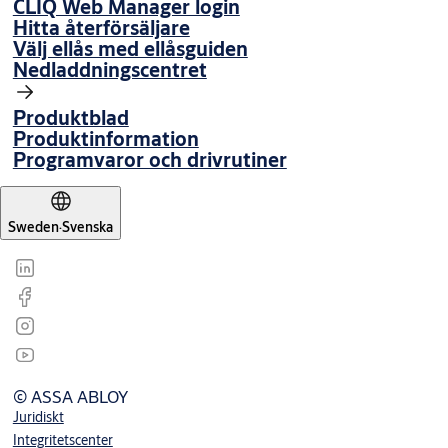
CLIQ Web Manager login
Hitta återförsäljare
Välj ellås med ellåsguiden
Nedladdningscentret
Produktblad
Produktinformation
Programvaror och drivrutiner
Sweden
·
Svenska
© ASSA ABLOY
Juridiskt
Integritetscenter