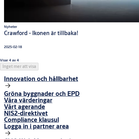
Nyheter
Crawford - Ikonen är tillbaka!
2025-02-18
Visar 4 av 4
Inget mer att visa
Innovation och hållbarhet
Gröna byggnader och EPD
Våra värderingar
Vårt agerande
NIS2-direktivet
Compliance klausul
Logga in i partner area