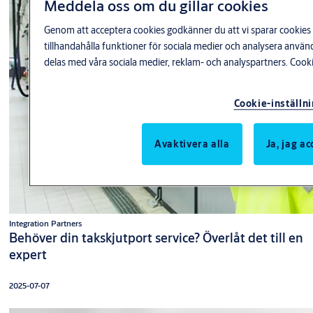
Meddela oss om du gillar cookies
Genom att acceptera cookies godkänner du att vi sparar cookies 
tillhandahålla funktioner för sociala medier och analysera anv
delas med våra sociala medier, reklam- och analyspartners.
Cooki
Cookie-inställn
Avaktivera alla
Ja, jag a
Integration Partners
Behöver din takskjutport service? Överlåt det till en
expert
2025-07-07