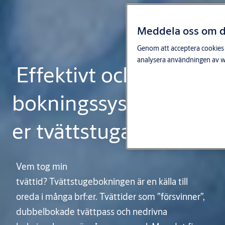
Meddela oss om du
Genom att acceptera cookies g
analysera användningen av we
Effektivt och smart
bokningssystem för
er tvättstuga
Vem tog min
tvättid? Tvättstugebokningen är en källa till
oreda i många brf:er. Tvättider som ”försvinner”,
dubbelbokade tvättpass och nedrivna