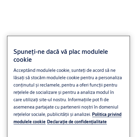
Încuietoarea SMARTair
Spuneți-ne dacă vă plac modulele
de dulap
cookie
Acceptând modulele cookie, sunteți de acord să ne
Control acces
lăsați să stocăm modulele cookie pentru a personaliza
conținutul și reclamele, pentru a oferi funcții pentru
rețelele de socializare și pentru a analiza modul în
care utilizați site-ul nostru. Informațiile pot fi de
asemenea partajate cu partenerii noștri în domeniul
rețelelor sociale, publicității și analizei.
Politica privind
modulele cookie
Declaraţie de confidenţialitate