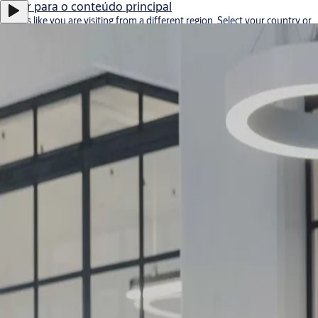
Saltar para o conteúdo principal
It looks like you are visiting from a different region. Select your country or
region for location-specific content.
Stay on this site
Go to Ireland
Career
Sobre nós
Contato
Portugal
·
Português
ASSA ABLOY Group
Menu
Solução