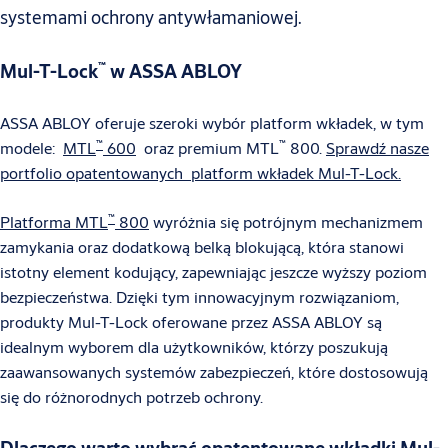
systemami ochrony antywłamaniowej.
™
Mul-T-Lock
w ASSA ABLOY
ASSA ABLOY oferuje szeroki wybór platform wkładek, w tym
™
™
modele:
MTL
600
oraz premium MTL
800.
Sprawdź nasze
portfolio opatentowanych platform wkładek Mul-T-Lock.
™
Platforma MTL
800
wyróżnia się potrójnym mechanizmem
zamykania oraz dodatkową belką blokującą, która stanowi
istotny element kodujący, zapewniając jeszcze wyższy poziom
bezpieczeństwa. Dzięki tym innowacyjnym rozwiązaniom,
produkty Mul-T-Lock oferowane przez ASSA ABLOY są
idealnym wyborem dla użytkowników, którzy poszukują
zaawansowanych systemów zabezpieczeń, które dostosowują
się do różnorodnych potrzeb ochrony.