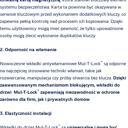
systemu bezpieczeństwa. Karta ta powinna być okazywana w
serwisie kluczowym przed wykonaniem dodatkowych kluczy, co
zapewnia pełną kontrolę nad procesem ich kopiowania. Dzięki
temu użytkownicy mogą mieć pewność, że tylko upoważnione
osoby mogą zlecić wykonanie duplikatów kluczy.
2. Odporność na włamanie
™
Nowoczesne wkładki antywłamaniowe Mul-T-Lock
są odporne
na najczęściej stosowane techniki włamań, takie jak
rozwiercanie, manipulacja czy próby otwarcia bez klucza.
Dzięki
zaawansowanym mechanizmom blokującym, wkładki do
™
drzwi Mul-T-Lock
zapewniają niezawodność w ochronie
zarówno dla firm, jak i prywatnych domów
.
3. Elastyczność instalacji
™
Wkładki do drzwi Mul-T-Lock
są
uniwersalne i mogą być