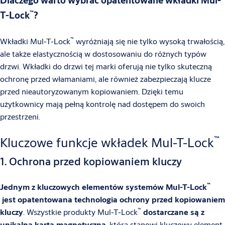
Dlaczego warto wybrać opatentowane wkładki Mul-
™
T-Lock
?
™
Wkładki Mul-T-Lock
wyróżniają się nie tylko wysoką trwałością,
ale także elastycznością w dostosowaniu do różnych typów
drzwi. Wkładki do drzwi tej marki oferują nie tylko skuteczną
ochronę przed włamaniami, ale również zabezpieczają klucze
przed nieautoryzowanym kopiowaniem. Dzięki temu
użytkownicy mają pełną kontrolę nad dostępem do swoich
przestrzeni.
™
Kluczowe funkcje wkładek Mul-T-Lock
1. Ochrona przed kopiowaniem kluczy
™
Jednym z kluczowych elementów systemów Mul-T-Lock
jest opatentowana technologia ochrony przed kopiowaniem
™
kluczy
. Wszystkie produkty Mul-T-Lock
dostarczane są z
unikalną kartą magnetyczną
, która stanowi kluczowy element