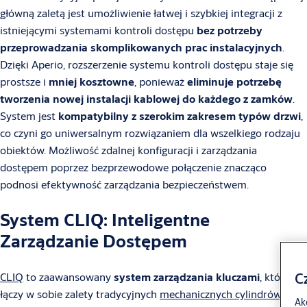
główną zaletą jest umożliwienie łatwej i szybkiej integracji z
istniejącymi systemami kontroli dostępu
bez potrzeby
przeprowadzania skomplikowanych prac instalacyjnych
.
Dzięki Aperio, rozszerzenie systemu kontroli dostępu staje się
prostsze i
mniej kosztowne
, ponieważ
eliminuje potrzebę
tworzenia nowej instalacji kablowej do każdego z zamków
.
System jest
kompatybilny z szerokim zakresem typów drzwi
,
co czyni go uniwersalnym rozwiązaniem dla wszelkiego rodzaju
obiektów. Możliwość zdalnej konfiguracji i zarządzania
dostępem poprzez bezprzewodowe połączenie znacząco
podnosi efektywność zarządzania bezpieczeństwem.
System CLIQ: Inteligentne
Zarządzanie Dostępem
C
CLIQ
to zaawansowany
system zarządzania kluczami
, który
łączy w sobie zalety tradycyjnych
mechanicznych cylindrów
z
Akc