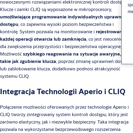
nowoczesnymi rozwiązaniami elektronicznej kontroli dostępu.
sp
Klucze i zamki CLIQ są wyposażone w mikroprocesory,
me
umożliwiające programowanie indywidualnych uprawnień
dostępu
, co zapewnia wysoki poziom bezpieczeństwa i
kontrolę. System pozwala na monitorowanie i
rejestrowanie
każdej operacji otwarcia lub zamknięcia
, co jest nieocenione
dla zwiększenia przejrzystości i bezpieczeństwa operacyjnego.
Możliwość
szybkiego reagowania na sytuacje awaryjne,
takie jak zgubienie klucza
, poprzez zmianę uprawnień dostępu
lub zablokowanie klucza, dodatkowo podnosi atrakcyjność
systemu CLIQ.
Integracja Technologii Aperio i CLIQ
Połączenie możliwości oferowanych przez technologie Aperio i
CLIQ tworzy zintegrowany system kontroli dostępu, który jest
zarówno elastyczny, jak i niezwykle bezpieczny. Taka integracja
pozwala na wykorzystanie bezprzewodowego rozszerzenia