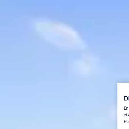
D
En 
et 
Pol