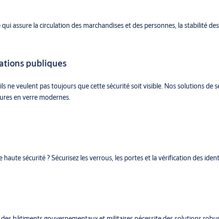
qui assure la circulation des marchandises et des personnes, la stabilité de
lations publiques
ils ne veulent pas toujours que cette sécurité soit visible. Nos solutions de 
ctures en verre modernes.
e haute sécurité ? Sécurisez les verrous, les portes et la vérification des ide
ion des bâtiments gouvernementaux et militaires nécessite des solutions rob