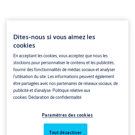
Dites-nous si vous aimez les
Avis de confidentialité
cookies
En acceptant les cookies, vous acceptez que nous les
- Demande d’accès
stockions pour personnaliser le contenu et les publicités,
aux données
fournir des fonctionnalités de médias sociaux et analyser
l’utilisation du site. Les informations peuvent également
personnelles vous
être partagées avec nos partenaires de réseaux sociaux, de
publicité et d’analyse.
Politique relative aux
concernant
cookies
Déclaration de confidentialité
Paramètres des cookies
ASSA ABLOY AB traitera vos données
personnelles concernant votre demande au
Tout désactiver
sujet de la gestion de vos données