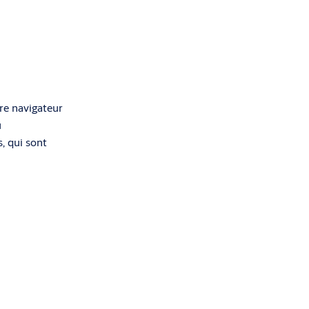
tre navigateur
u
, qui sont
us
énéralement
éfinition de
vigateur afin
es ne stockent