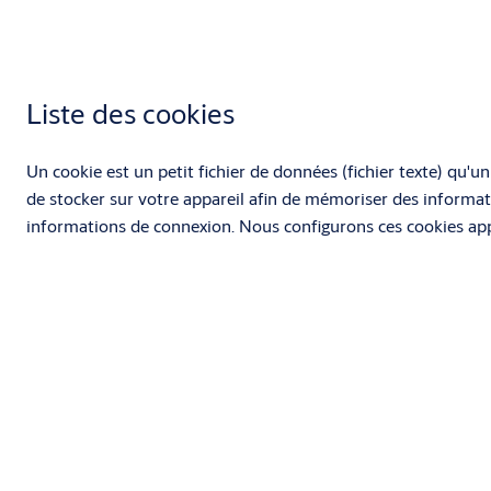
YouTube :
Confidentialité et conditions de Google
Twitter :
Centre de confidentialité
Liste des cookies
Un cookie est un petit fichier de données (fichier texte) qu'u
de stocker sur votre appareil afin de mémoriser des informat
informations de connexion. Nous configurons ces cookies appe
des cookies d'un domaine différent de celui du site Web que v
concrètement, nous utilisons des cookies et d'autres technologi
Cookies essentiels
Ces cookies sont nécessaires au fonctionnement du site Web 
établis en tant que réponse à des actions que vous avez effec
vos préférences en matière de confidentialité, la connexion o
de bloquer ou être informé de l'existence de ces cookies, mai