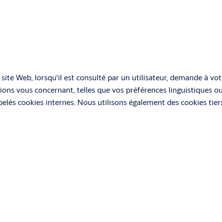
n site Web, lorsqu'il est consulté par un utilisateur, demande à vo
ions vous concernant, telles que vos préférences linguistiques o
lés cookies internes. Nous utilisons également des cookies tiers
ous consultez, pour nos efforts de publicité et de marketing. Pl
es de suivi selon les finalités suivantes :
et ne peuvent pas être désactivés dans nos systèmes. Ils sont g
tuées et qui constituent une demande de services, telles que la d
u le remplissage de formulaires. Vous pouvez configurer votre na
s certaines parties du site Web peuvent être affectées. Ces cooki