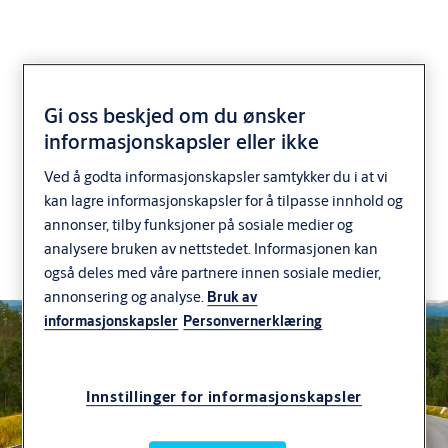
Gi oss beskjed om du ønsker
ASSA ABLOY
informasjonskapsler eller ikke
Låsesmeder
Ved å godta informasjonskapsler samtykker du i at vi
kan lagre informasjonskapsler for å tilpasse innhold og
Låsesmeder som er spesialister i alt som har med
annonser, tilby funksjoner på sosiale medier og
analysere bruken av nettstedet. Informasjonen kan
låser, sikkerhet og trygghet å gjøre – både for
også deles med våre partnere innen sosiale medier,
private boliger, bedrifter og institusjoner.
annonsering og analyse.
Bruk av
informasjonskapsler
Personvernerklæring
Innstillinger for informasjonskapsler