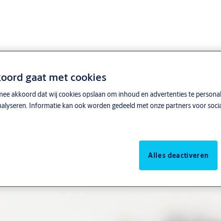
ligheidsscan
Wilt u zeker weten dat uw 
koord gaat met cookies
onze Gratis Veiligheidsscan.
mee akkoord dat wij cookies opslaan om inhoud en advertenties te personali
diepgaand inzicht in de hu
analyseren. Informatie kan ook worden gedeeld met onze partners voor socia
u mogelijke verbeterpunten
Vraag de gratis scan aan
Alles deactiveren