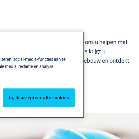
gebouw optimaal beveiligd is? Laat ons u helpen met
 Met deze exclusieve scan op locatie krijgt u
seren, social-media-functies aan te
idige beveiligingstoestand van uw gebouw en ontdekt
le media, reclame en analyse.
 voor een nog veiligere omgeving.
Ja, ik accepteer alle cookies