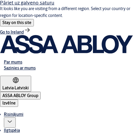
Pāriet uz galveno saturu
It looks like you are visiting from a different region. Select your country or
region for location-specific content.
Stay on this site
Go to Ireland
Par mums
Sazinies ar mums
Latvia
·
Latviski
ASSA ABLOY Group
Izvēlne
Risinājumi
Ilgtspēja