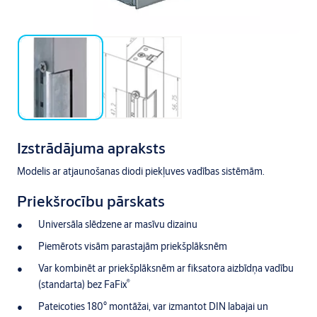
Izstrādājuma apraksts
Modelis ar atjaunošanas diodi piekļuves vadības sistēmām.
Priekšrocību pārskats
Universāla slēdzene ar masīvu dizainu
Piemērots visām parastajām priekšplāksnēm
Var kombinēt ar priekšplāksnēm ar fiksatora aizbīdņa vadību
®
(standarta) bez FaFix
Pateicoties 180° montāžai, var izmantot DIN labajai un