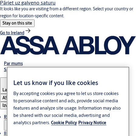
Pāriet uz galveno saturu
It looks like you are visiting from a different region. Select your country or
region for location-specific content.
Stay on this site
Go to Ireland
Par mums
Sazinies ar mums
Let us know if you like cookies
Latvia
·
Latviski
By accepting cookies you agree to let us store cookies
ASSA ABLOY Group
to personalise content and ads, provide social media
Izvēlne
features and analyze site usage. Information may also
be shared with our social media, advertising and
Risinājumi
analytics partners.
Cookie Policy
Privacy Notice
Ilgtspēja