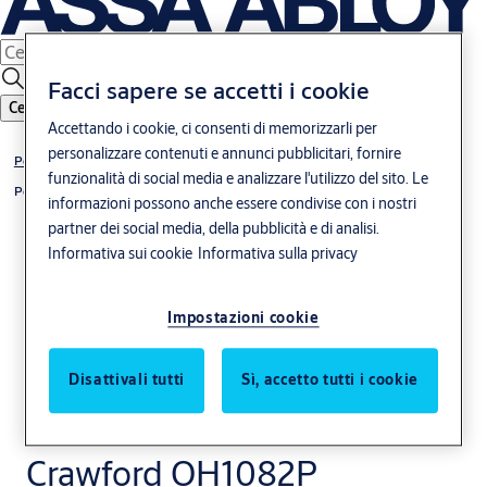
Facci sapere se accetti i cookie
Cerca
Accettando i cookie, ci consenti di memorizzarli per
personalizzare contenuti e annunci pubblicitari, fornire
Portoni commerciali e industriali
funzionalità di social media e analizzare l'utilizzo del sito. Le
Portone sezionale coibentato
informazioni possono anche essere condivise con i nostri
partner dei social media, della pubblicità e di analisi.
Informativa sui cookie
Informativa sulla privacy
Impostazioni cookie
Portone sezionale
Disattivali tutti
Sì, accetto tutti i cookie
altamente coibentato
Crawford OH1082P