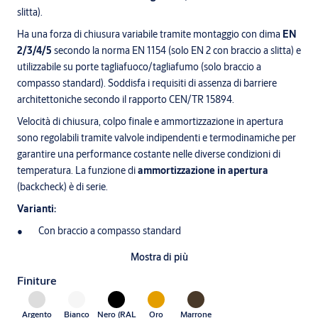
slitta).
Ha una forza di chiusura variabile tramite montaggio con dima
EN
2/3/4/5
secondo la norma EN 1154 (solo EN 2 con braccio a slitta) e
utilizzabile su porte tagliafuoco/tagliafumo (solo braccio a
compasso standard). Soddisfa i requisiti di assenza di barriere
architettoniche secondo il rapporto CEN/TR 15894.
Velocità di chiusura, colpo finale e ammortizzazione in apertura
sono regolabili tramite valvole indipendenti e termodinamiche per
garantire una performance costante nelle diverse condizioni di
temperatura. La funzione di
ammortizzazione in apertura
(backcheck) è di serie.
Varianti:
Con braccio a compasso standard
Con braccio a compasso con fermo
Mostra di più
Con braccio a slitta standard
Finiture
Finiture:
Argento EV1; Bianco tipo RAL9016; Nero tipo RAL9005;
Oro tipo RAL1004. Altre finiture possono essere disponibili su
Argento
Bianco
Nero (RAL
Oro
Marrone