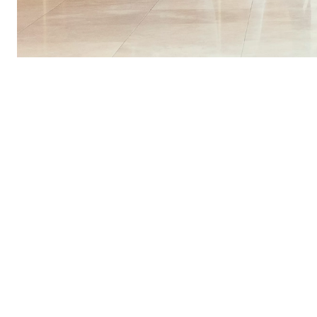
רוב הסיכויים שתצטרכו לעבוד קשה כדי לתת ללקוחות שלכם מקום בטוח להירגע. תנו לנו לעזור לכם באמצעות בדיקת אבטחה יעילה מתוך רשימת המטלות שלכם. מרשת המלונות הגדולה ביותר ועד לדירת airbnb נעימה,
וב, ועד לגדרות נוי, שערים ומסומי חניה, צרו סביבה מסבירת פנים ובטוחה.
ת ולמערכות כספות בחדרים. בסופו של דבר, המבקרים - ולא הכבודה
הערך שלהם.