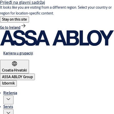
Prijeđi na glavni sadržaj
It looks like you are visiting from a different region. Select your country or
region for location-specific content.
Stay on this site
Go to Ireland
Karijera u grupaciji
Croatia
·
Hrvatski
ASSA ABLOY Group
Izbornik
Rješenja
Servis