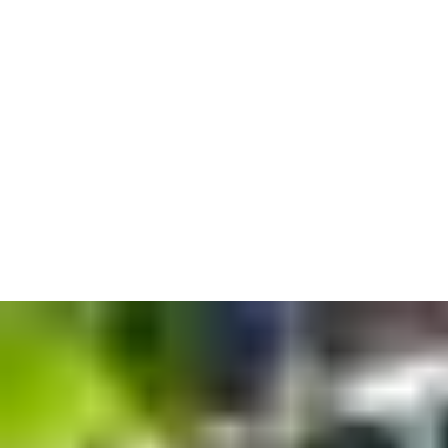
Hitna usluga
Spremni smo vam pomoći 24 sata dnevno, 7 dana u tjednu, s
dežurnom linijom i lokalnim tehničkim timovima spremnima na
pokret kad vam zatrebaju. Dolaze u potpunosti pripremljeni s
našim originalnim rezervnim dijelovima, tako da ne morate
brinuti o ponavljanju poziva.
Također servisiramo sva automatska vrata i rješenja za spajanje
- bez obzira na marku.
Potrebna mi je usluga servisa i održavanja