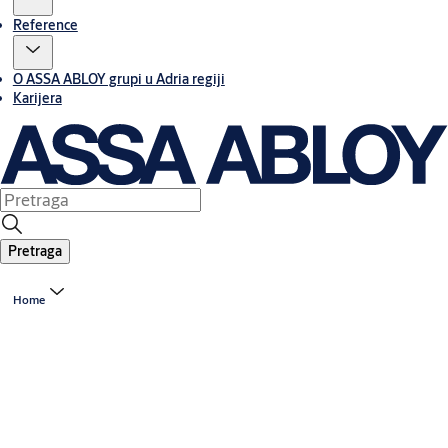
Reference
O ASSA ABLOY grupi u Adria regiji
Karijera
Pretraga
Home