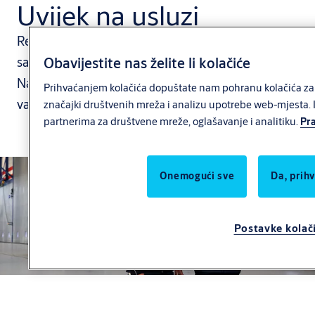
Uvijek na usluzi
Redovito održavanje, popravci, educiranje timova i
Obavijestite nas želite li kolačiće
savjetovanje s našim stručnjacima.
Naši ugovori o planiranom održavanju i servisu čine
Prihvaćanjem kolačića dopuštate nam pohranu kolačića za p
vaša rješenja aktualnima i sprječavaju zastoje.
značajki društvenih mreža i analizu upotrebe web-mjesta. I
partnerima za društvene mreže, oglašavanje i analitiku.
Pra
Onemogući sve
Da, prih
Postavke kolač