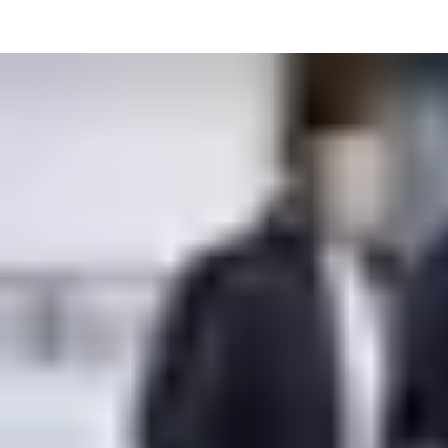
Želite biti mirni i pratiti troškove? Nazovite nas već danas i javit
ćemo vam više informacija o našim servisnim ugovorima
prilagođenima vašem poslovanju.
Saznajte više