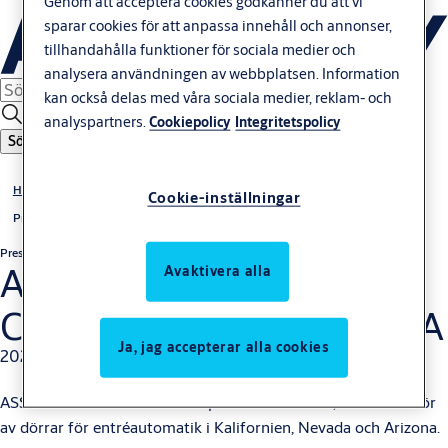
Genom att acceptera cookies godkänner du att vi
sparar cookies för att anpassa innehåll och annonser,
tillhandahålla funktioner för sociala medier och
analysera användningen av webbplatsen. Information
kan också delas med våra sociala medier, reklam- och
analyspartners.
Cookiepolicy
Integritetspolicy
Sök
Hem
Cookie-inställningar
Press
Pressrelease
Icke-regulatoriska
ASSA ABLOY förvärvar
Avaktivera alla
Capitol Door Service i USA
Ja, jag accepterar alla cookies
2021-08-11
ASSA ABLOY har förvärvat Capitol Door Service, en distributör
av dörrar för entréautomatik i Kalifornien, Nevada och Arizona.