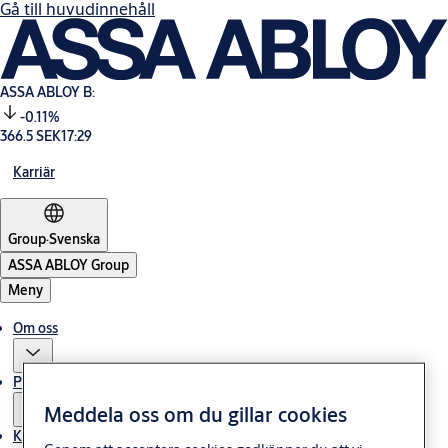
Gå till huvudinnehåll
ASSA ABLOY B:
-0.11%
366.5 SEK
17:29
Karriär
Group
·
Svenska
ASSA ABLOY Group
Meny
Om oss
Press
Meddela oss om du gillar cookies
Kontakt