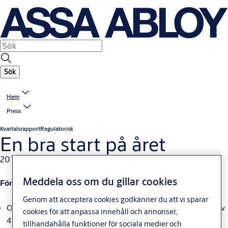
Sök
Hem
Press
Kvartalsrapport
Regulatorisk
En bra start på året
2018-04-26
Meddela oss om du gillar cookies
Första kvartalet
Genom att acceptera cookies godkänner du att vi sparar
Omsättningen ökade med 2% till 18 550 MSEK (18 142), varav
cookies för att anpassa innehåll och annonser,
4% (6) organisk och 2% (3) förvärvad tillväxt netto
tillhandahålla funktioner för sociala medier och