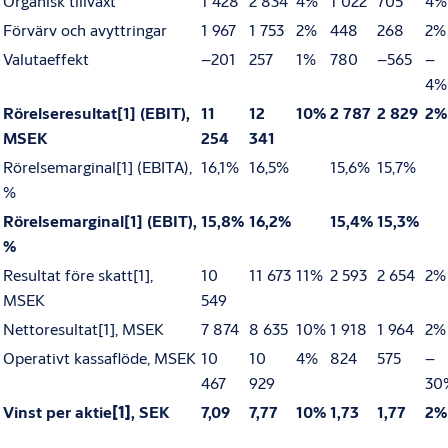
Organisk tillväxt
1 428
2 834
4%
1 022
705
4%
Förvärv och avyttringar
1 967
1 753
2%
448
268
2%
Valutaeffekt
–201
257
1%
780
–565
–
4%
Rörelseresultat
[
1]
(EBIT),
11
12
10%
2 787
2 829
2%
MSEK
254
341
Rörelsemarginal
[1]
(EBITA),
16,1%
16,5%
15,6%
15,7%
%
Rörelsemarginal
[
1]
(EBIT),
15,8%
16,2%
15,4%
15,3%
%
Resultat före skatt
[1]
,
10
11 673
11%
2 593
2 654
2%
MSEK
549
Nettoresultat
[1]
, MSEK
7 874
8 635
10%
1 918
1 964
2%
Operativt kassaflöde, MSEK
10
10
4%
824
575
–
467
929
30
Vinst per aktie
[
1]
, SEK
7,09
7,77
10%
1,73
1,77
2%