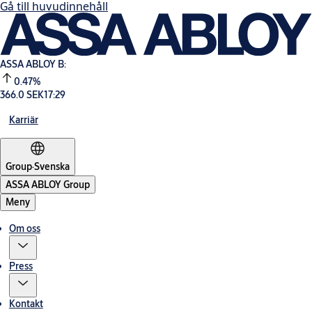
Gå till huvudinnehåll
ASSA ABLOY B:
0.47%
366.0 SEK
17:29
Karriär
Group
·
Svenska
ASSA ABLOY Group
Meny
Om oss
Press
Kontakt