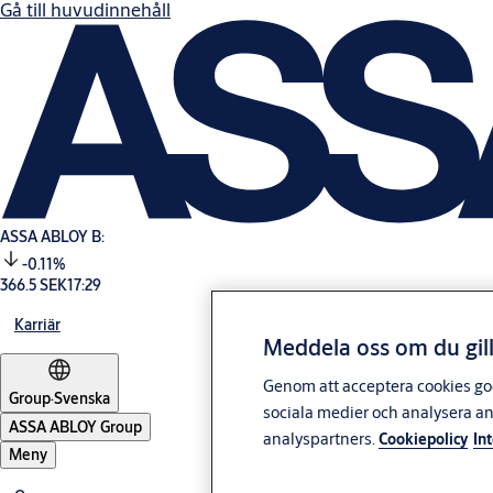
Gå till huvudinnehåll
ASSA ABLOY B:
-0.11%
366.5 SEK
17:29
Karriär
Meddela oss om du gill
Genom att acceptera cookies god
Group
·
Svenska
sociala medier och analysera a
ASSA ABLOY Group
analyspartners.
Cookiepolicy
In
Meny