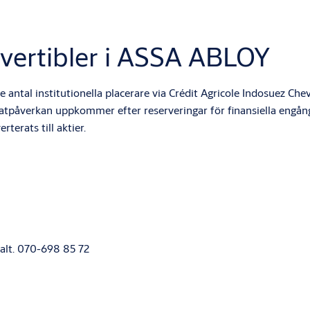
nvertibler i ASSA ABLOY
 antal institutionella placerare via Crédit Agricole Indosuez Chevr
atpåverkan uppkommer efter reserveringar för finansiella engån
erats till aktier.
 alt. 070-698 85 72